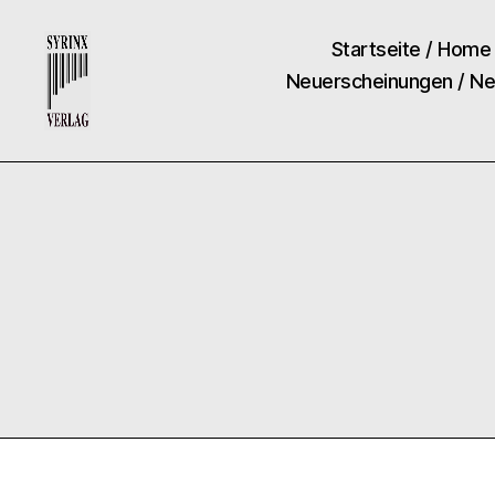
Startseite / Home
Neuerscheinungen / N
Syrinx-
Verlag
/
Der
Verlag
der
Flötisten