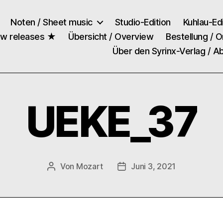
Noten / Sheet music
Studio-Edition
Kuhlau-Edi
ew releases ★
Übersicht / Overview
Bestellung / O
Über den Syrinx-Verlag / A
UEKE_37
Von
Mozart
Juni 3, 2021
Beitragsautor
Veröffentlichungsdatum