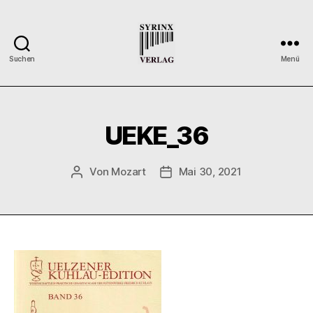
Suchen
Menü
Syrinx-
Verlag
/
Der
UEKE_36
Verlag
der
Flötisten
Von
Mozart
Mai 30, 2021
Beitragsautor
Veröffentlichungsdatum