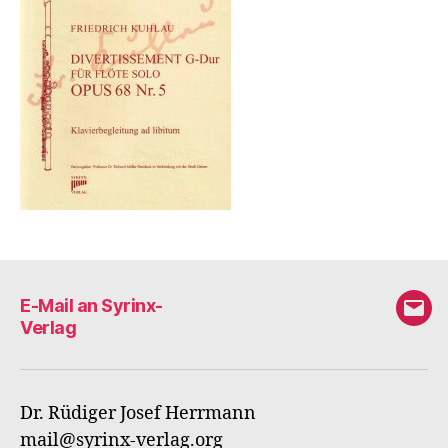
E-Mail an Syrinx-
E-
Verlag
Mail
an
Syri
Dr. Rüdiger Josef Herrmann
Verl
mail@syrinx-verlag.org