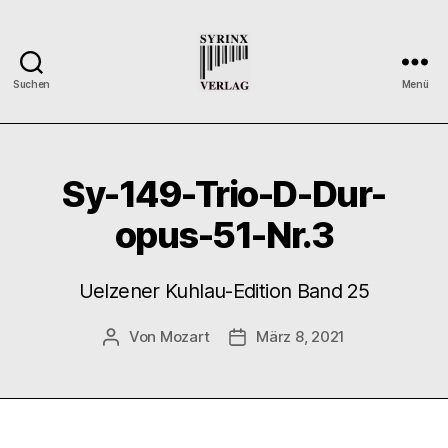
Suchen
Menü
Syrinx-
Verlag
/
Der
Sy-149-Trio-D-Dur-
Verlag
der
opus-51-Nr.3
Flötisten
Uelzener Kuhlau-Edition Band 25
Von
Mozart
März 8, 2021
Beitragsautor
Veröffentlichungsdatum