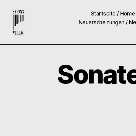
Startseite / Home
Neuerscheinungen / N
Syrinx-
Verlag
/
Der
Sonat
Verlag
der
Flötisten