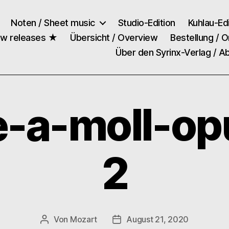
Noten / Sheet music
Studio-Edition
Kuhlau-Edi
ew releases ★
Übersicht / Overview
Bestellung / O
Über den Syrinx-Verlag / A
e-a-moll-op
2
Von
Mozart
August 21, 2020
Beitragsautor
Veröffentlichungsdatum