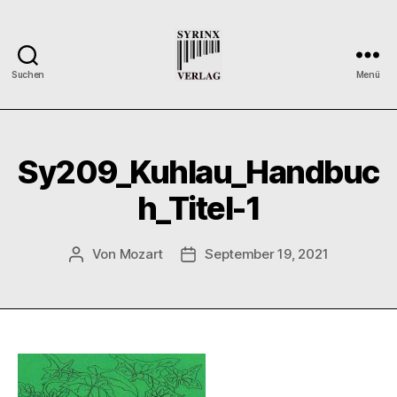
Suchen
Menü
Syrinx-
Verlag
/
Der
Sy209_Kuhlau_Handbuc
Verlag
der
h_Titel-1
Flötisten
Von
Mozart
September 19, 2021
Beitragsautor
Veröffentlichungsdatum