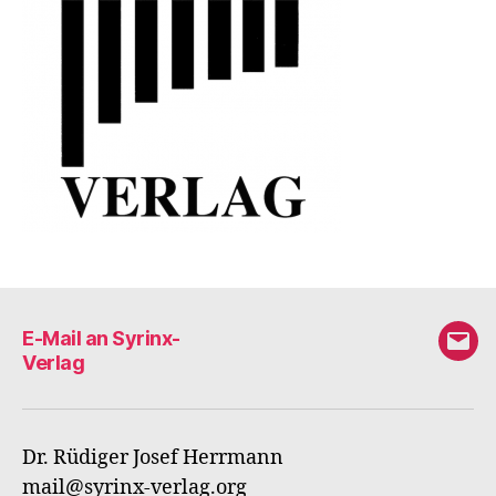
E-Mail an Syrinx-
E-
Verlag
Mail
an
Syri
Dr. Rüdiger Josef Herrmann
Verl
mail@syrinx-verlag.org