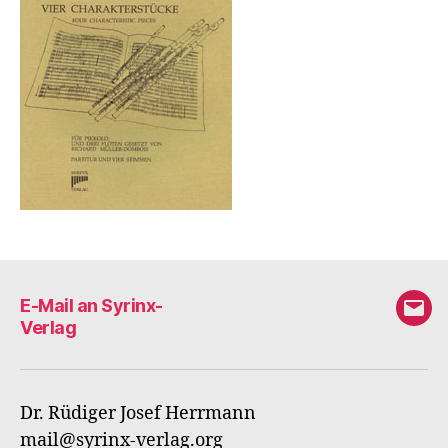
E-Mail an Syrinx-
E-
Verlag
Mail
an
Syri
Dr. Rüdiger Josef Herrmann
Verl
mail@syrinx-verlag.org