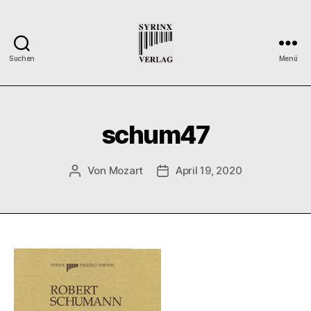
Suchen
Menü
Syrinx-
Verlag
/
Der
schum47
Verlag
der
Flötisten
Von
Mozart
April 19, 2020
Beitragsautor
Veröffentlichungsdatum