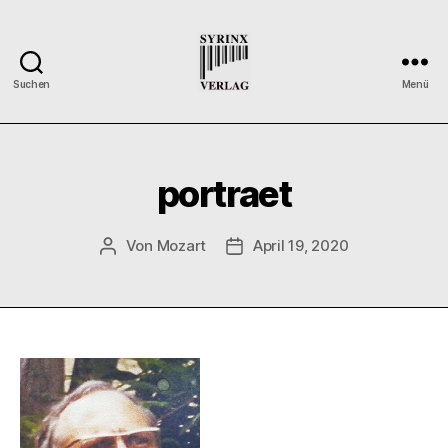
Suchen
Menü
Syrinx-
Verlag
/
Der
portraet
Verlag
der
Flötisten
Von
Mozart
April 19, 2020
Beitragsautor
Veröffentlichungsdatum