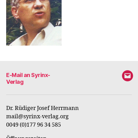
E-Mail an Syrinx-
E-
Verlag
Mail
an
Syri
Dr. Rüdiger Josef Herrmann
Verl
mail@syrinx-verlag.org
0049 (0)177 96 34 585