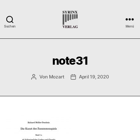
Suchen
Menü
Syrinx-
Verlag
/
Der
note31
Verlag
der
Flötisten
Von
Mozart
April 19, 2020
Beitragsautor
Veröffentlichungsdatum