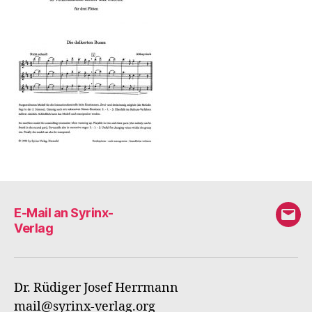
E-Mail an Syrinx-
E-
Verlag
Mail
an
Syri
Dr. Rüdiger Josef Herrmann
Verl
mail@syrinx-verlag.org