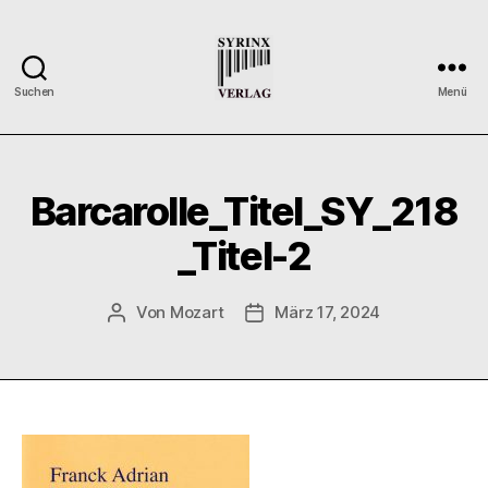
Suchen
Menü
Syrinx-
Verlag
/
Der
Barcarolle_Titel_SY_218
Verlag
der
_Titel-2
Flötisten
Von
Mozart
März 17, 2024
Beitragsautor
Veröffentlichungsdatum