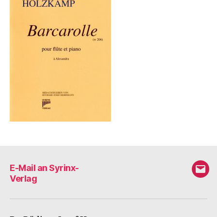
E-Mail an Syrinx-
E-
Verlag
Mail
an
Syri