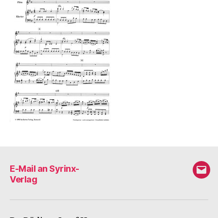
E-Mail an Syrinx-
E-
Verlag
Mail
an
Syri