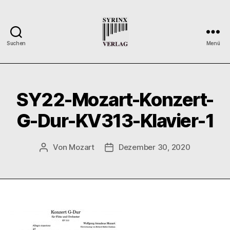
Suchen
Menü
Syrinx-
Verlag
/
Der
SY22-Mozart-Konzert-
Verlag
der
G-Dur-KV313-Klavier-1
Flötisten
Von
Mozart
Dezember 30, 2020
Beitragsautor
Veröffentlichungsdatum