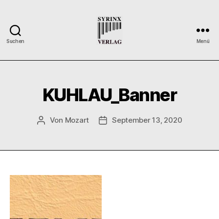
Suchen
Menü
Syrinx-
Verlag
/
Der
KUHLAU_Banner
Verlag
der
Flötisten
Von
Mozart
September 13, 2020
Beitragsautor
Veröffentlichungsdatum