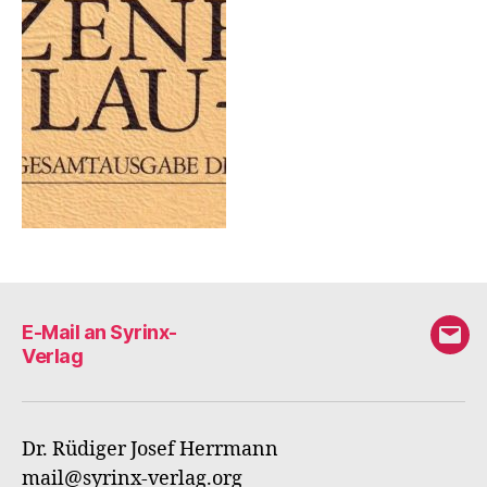
E-Mail an Syrinx-
E-
Verlag
Mail
an
Syri
Dr. Rüdiger Josef Herrmann
Verl
mail@syrinx-verlag.org