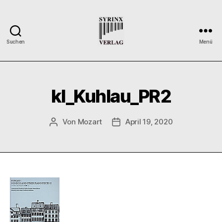
Suchen
Menü
Syrinx-
Verlag
/
Der
kl_Kuhlau_PR2
Verlag
der
Flötisten
Von
Mozart
April 19, 2020
Beitragsautor
Veröffentlichungsdatum