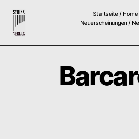
Startseite / Home
Neuerscheinungen / N
Syrinx-
Verlag
/
Der
Barcar
Verlag
der
Flötisten