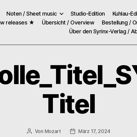
Noten / Sheet music
Studio-Edition
Kuhlau-Edi
ew releases ★
Übersicht / Overview
Bestellung / O
Über den Syrinx-Verlag / A
olle_Titel_
Titel
Von
Mozart
März 17, 2024
Beitragsautor
Veröffentlichungsdatum