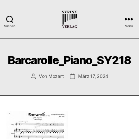
Suchen
Menü
Syrinx-
Verlag
/
Der
Barcarolle_Piano_SY218
Verlag
der
Flötisten
Von
Mozart
März 17, 2024
Beitragsautor
Veröffentlichungsdatum