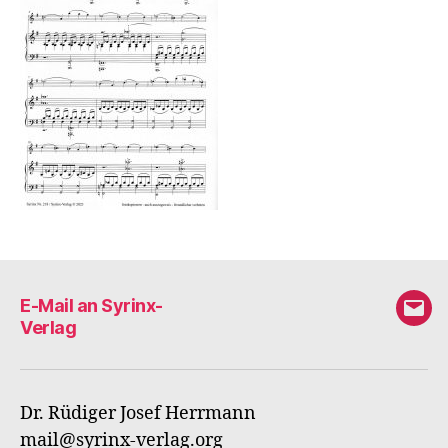
E-Mail an Syrinx-
E-
Verlag
Mail
an
Syri
Dr. Rüdiger Josef Herrmann
Verl
mail@syrinx-verlag.org