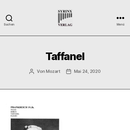
Suchen
Menü
Syrinx-
Verlag
/
Der
Taffanel
Verlag
der
Flötisten
Von
Mozart
Mai 24, 2020
Beitragsautor
Veröffentlichungsdatum