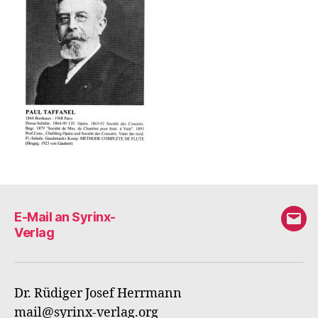
E-Mail an Syrinx-
E-
Verlag
Mail
an
Syri
Dr. Rüdiger Josef Herrmann
Verl
mail@syrinx-verlag.org