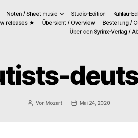
Noten / Sheet music
Studio-Edition
Kuhlau-Edi
ew releases ★
Übersicht / Overview
Bestellung / O
Über den Syrinx-Verlag / A
utists-deut
Von
Mozart
Mai 24, 2020
Beitragsautor
Veröffentlichungsdatum