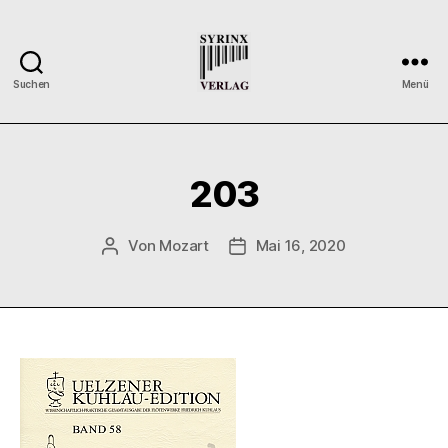
Suchen
Menü
Syrinx-
Verlag
/
Der
203
Verlag
der
Flötisten
Von
Mozart
Mai 16, 2020
Beitragsautor
Veröffentlichungsdatum