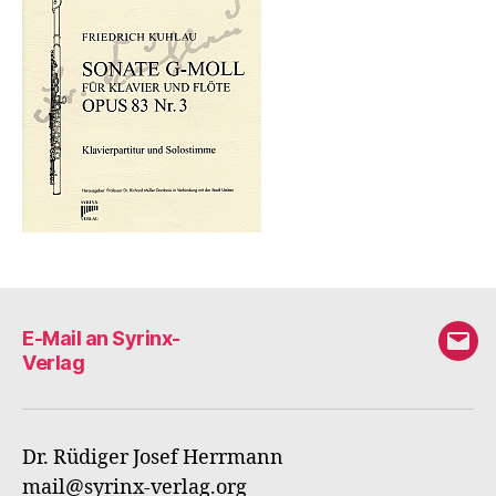
E-Mail an Syrinx-
E-
Verlag
Mail
an
Syri
Dr. Rüdiger Josef Herrmann
Verl
mail@syrinx-verlag.org