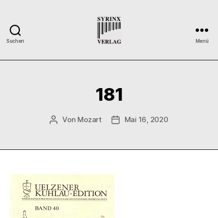
Suchen
Menü
Syrinx-
Verlag
/
Der
181
Verlag
der
Flötisten
Von
Mozart
Mai 16, 2020
Beitragsautor
Veröffentlichungsdatum