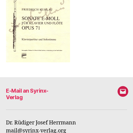
E-Mail an Syrinx-
E-
Verlag
Mail
an
Syri
Dr. Rüdiger Josef Herrmann
Verl
mail@syrinx-verlag.org