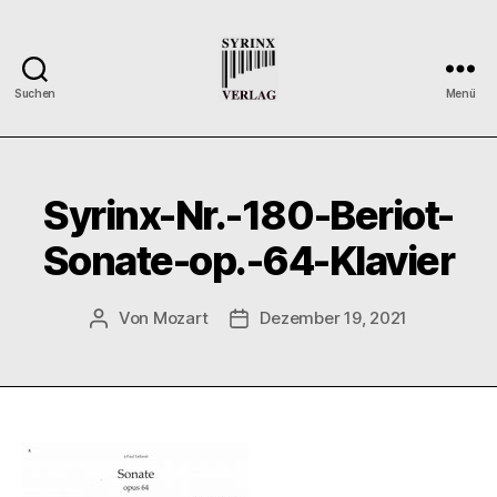
Suchen
Menü
Syrinx-
Verlag
/
Der
Syrinx-Nr.-180-Beriot-
Verlag
der
Sonate-op.-64-Klavier
Flötisten
Von
Mozart
Dezember 19, 2021
Beitragsautor
Veröffentlichungsdatum