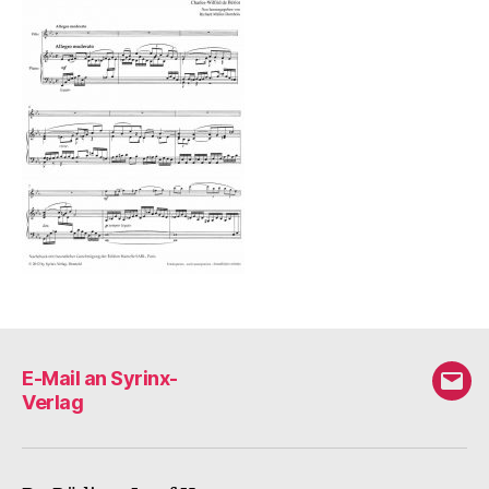
E-Mail an Syrinx-
E-
Verlag
Mail
an
Syri