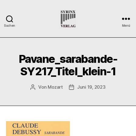
Suchen
Menü
Syrinx-
Verlag
/
Der
Pavane_sarabande-
Verlag
der
SY217_Titel_klein-1
Flötisten
Von
Mozart
Juni 19, 2023
Beitragsautor
Veröffentlichungsdatum