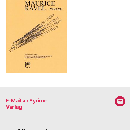
E-Mail an Syrinx-
E-
Verlag
Mail
an
Syri