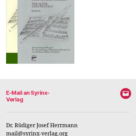
E-Mail an Syrinx-
E-
Verlag
Mail
an
Syri
Dr. Rüdiger Josef Herrmann
Verl
mail@syrinx-verlag.org