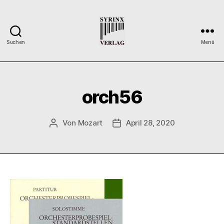
Suchen
Menü
Syrinx-
Verlag
/
Der
orch56
Verlag
der
Flötisten
Von
Mozart
April 28, 2020
Beitragsautor
Veröffentlichungsdatum