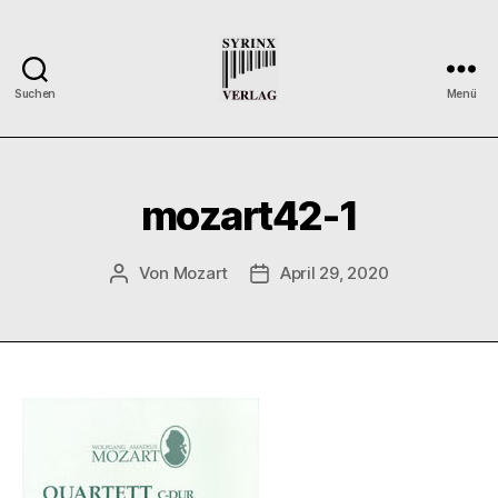
Suchen
Menü
Syrinx-
Verlag
/
Der
mozart42-1
Verlag
der
Flötisten
Von
Mozart
April 29, 2020
Beitragsautor
Veröffentlichungsdatum