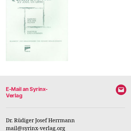
E-Mail an Syrinx-
E-
Verlag
Mail
an
Syri
Dr. Rüdiger Josef Herrmann
Verl
mail@syrinx-verlag.org