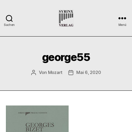
Suchen
Menü
Syrinx-
Verlag
/
Der
george55
Verlag
der
Flötisten
Von
Mozart
Mai 6, 2020
Beitragsautor
Veröffentlichungsdatum