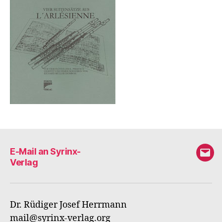
E-Mail an Syrinx-
E-
Verlag
Mail
an
Syri
Dr. Rüdiger Josef Herrmann
Verl
mail@syrinx-verlag.org