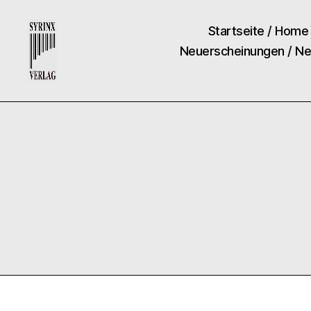
Startseite / Home
Neuerscheinungen / N
Syrinx-
Verlag
/
Der
Verlag
der
Flötisten