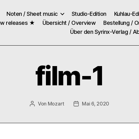
Noten / Sheet music
Studio-Edition
Kuhlau-Edi
ew releases ★
Übersicht / Overview
Bestellung / O
Über den Syrinx-Verlag / A
film-1
Von
Mozart
Mai 6, 2020
Beitragsautor
Veröffentlichungsdatum