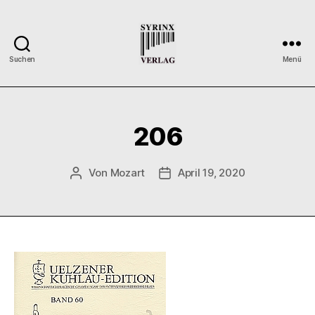
Suchen
Menü
Syrinx-
Verlag
/
Der
206
Verlag
der
Flötisten
Von
Mozart
April 19, 2020
Beitragsautor
Veröffentlichungsdatum