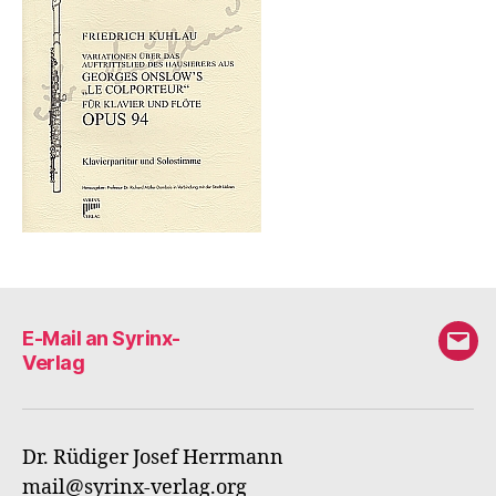
E-Mail an Syrinx-
E-
Verlag
Mail
an
Syri
Dr. Rüdiger Josef Herrmann
Verl
mail@syrinx-verlag.org