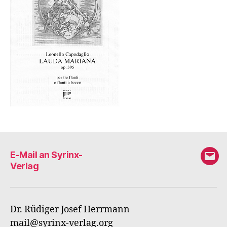
E-Mail an Syrinx-
E-
Verlag
Mail
an
Syri
Dr. Rüdiger Josef Herrmann
Verl
mail@syrinx-verlag.org