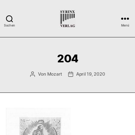
Suchen
Menü
Syrinx-
Verlag
/
Der
204
Verlag
der
Flötisten
Von
Mozart
April 19, 2020
Beitragsautor
Veröffentlichungsdatum