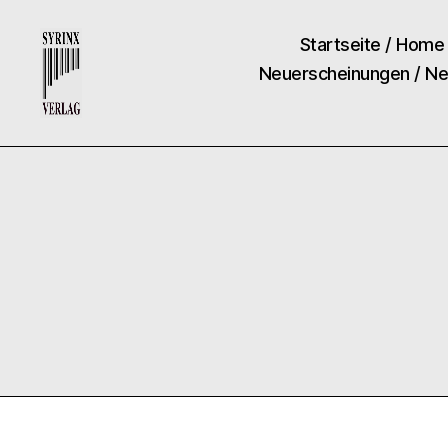
Startseite / Home
Neuerscheinungen / N
Syrinx-
Verlag
/
Der
Verlag
der
Flötisten