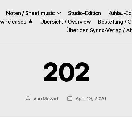
Noten / Sheet music
Studio-Edition
Kuhlau-Edi
ew releases ★
Übersicht / Overview
Bestellung / O
Über den Syrinx-Verlag / A
202
Von
Mozart
April 19, 2020
Beitragsautor
Veröffentlichungsdatum