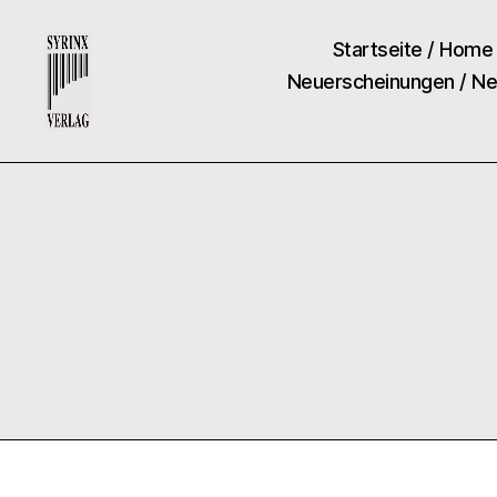
Startseite / Home
Neuerscheinungen / N
Syrinx-
Verlag
/
Der
Verlag
der
Flötisten