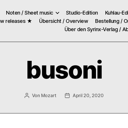
Noten / Sheet music
Studio-Edition
Kuhlau-Edi
ew releases ★
Übersicht / Overview
Bestellung / O
Über den Syrinx-Verlag / A
busoni
Von
Mozart
April 20, 2020
Beitragsautor
Veröffentlichungsdatum