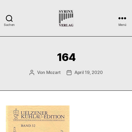
Suchen
Menü
Syrinx-
Verlag
/
Der
164
Verlag
der
Flötisten
Von
Mozart
April 19, 2020
Beitragsautor
Veröffentlichungsdatum