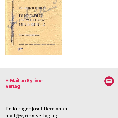
E-Mail an Syrinx-
E-
Verlag
Mail
an
Syri
Dr. Rüdiger Josef Herrmann
Verl
mail@syrinx-verlag.org