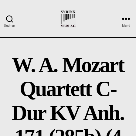
Suchen
Menü
Syrinx-
Verlag
/
Der
W. A. Mozart
Verlag
der
Flötisten
Quartett C-
Dur KV Anh.