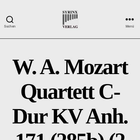
Suchen
Menü
Syrinx-
Verlag
/
Der
W. A. Mozart
Verlag
der
Flötisten
Quartett C-
Dur KV Anh.