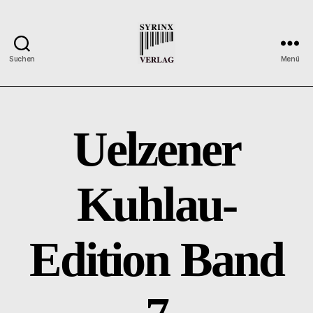
Suchen
Menü
Syrinx-
Verlag
/
Der
Uelzener
Verlag
der
Flötisten
Kuhlau-
Edition Band