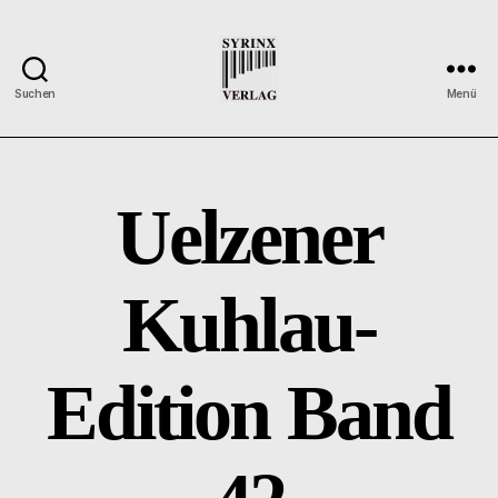
Suchen
Menü
Syrinx-
Verlag
/
Der
Uelzener
Verlag
der
Flötisten
Kuhlau-
Edition Band