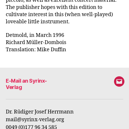
piccolo, as well as excellent concert material.
The publisher hopes with this edition to
cultivate interest in this (when well-played)
loveable little instrument.
Detmold, in March 1996
Richard Müller-Dombois
Translation: Mike Duffin
E-Mail an Syrinx-
E-
Verlag
Mail
an
Syri
Dr. Rüdiger Josef Herrmann
Verl
mail@syrinx-verlag.org
0049 (0)177 96 34 585