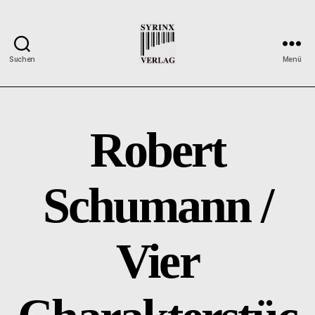
Suchen
Menü
Syrinx-
Verlag
/
Der
Robert
Verlag
der
Flötisten
Schumann /
Vier