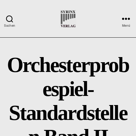
Suchen
Menü
Syrinx-
Verlag
/
Der
Orchesterprob
Verlag
der
Flötisten
espiel-
Standardstelle