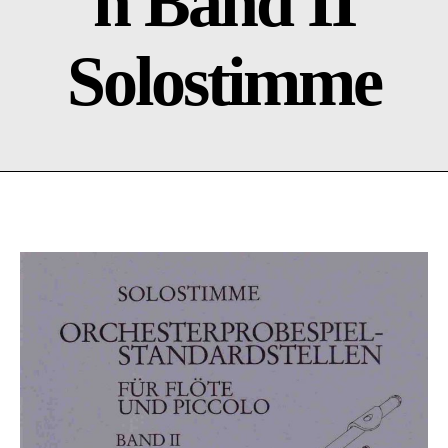
n Band II
Solostimme