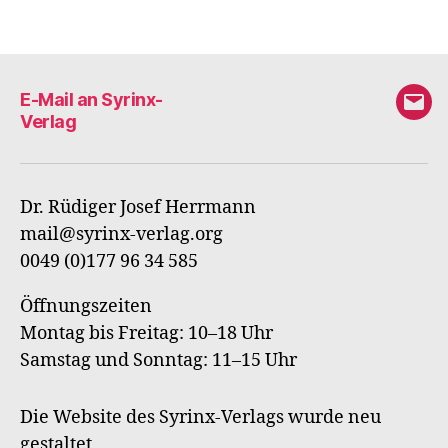
E-Mail an Syrinx-
E-
Verlag
Mail
an
Syri
Dr. Rüdiger Josef Herrmann
Verl
mail@syrinx-verlag.org
0049 (0)177 96 34 585
Öffnungszeiten
Montag bis Freitag: 10–18 Uhr
Samstag und Sonntag: 11–15 Uhr
Die Website des Syrinx-Verlags wurde neu
gestaltet,