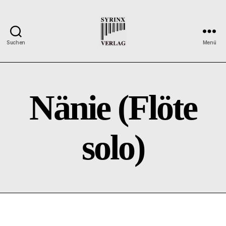
Suchen
Menü
Syrinx-
Verlag
/
Der
Nänie (Flöte
Verlag
der
Flötisten
solo)