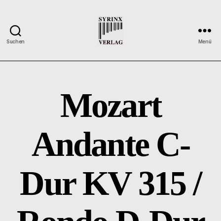
Suchen
Menü
Syrinx-
Verlag
/
Der
Mozart
Verlag
der
Flötisten
Andante C-
Dur KV 315 /