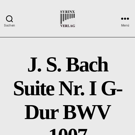
Suchen
Menü
Syrinx-
Verlag
/
Der
J. S. Bach
Verlag
der
Flötisten
Suite Nr. I G-
Dur BWV