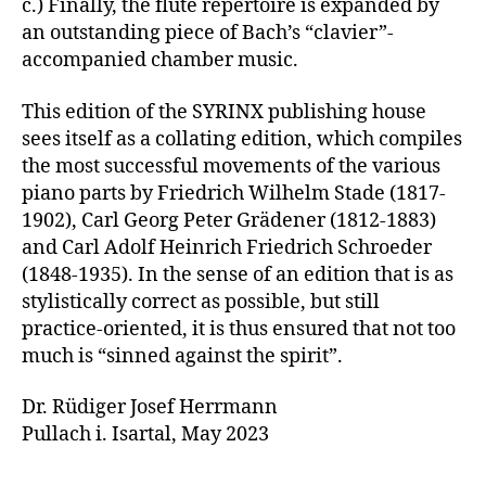
c.) Finally, the flute repertoire is expanded by
an outstanding piece of Bach’s “clavier”-
accompanied chamber music.
This edition of the SYRINX publishing house
sees itself as a collating edition, which compiles
the most successful movements of the various
piano parts by Friedrich Wilhelm Stade (1817-
1902), Carl Georg Peter Grädener (1812-1883)
and Carl Adolf Heinrich Friedrich Schroeder
(1848-1935). In the sense of an edition that is as
stylistically correct as possible, but still
practice-oriented, it is thus ensured that not too
much is “sinned against the spirit”.
Dr. Rüdiger Josef Herrmann
Pullach i. Isartal, May 2023