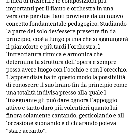
L’idea di trasferire le composizioni più
importanti per il flauto e orchestra in una
versione per due flauti proviene da un nuovo
concetto fondamentale pedagogico: Studiando
la parte del solo dev’essere presente fin da
principio, cioè a lungo prima che si aggiungerà
il pianoforte e più tardi l´orchestra, l
´intrecciatura ritmica e armonica che
determina la struttura dell´opera e sempre
possa avere luogo con l´occhio e con l´orecchio.
L´apprendista ha in questo modo la possibilità
di conoscere il suo brano fin da principio come
una totalità indivisa presso alla quale l
´insegnante gli può dare ognora l´appoggio
attivo e tanto darò più volentieri quanto lui
finora solamente cantando, gesticolando e all
´occasione suonando e dichiarando poteva
“stare accanto”.