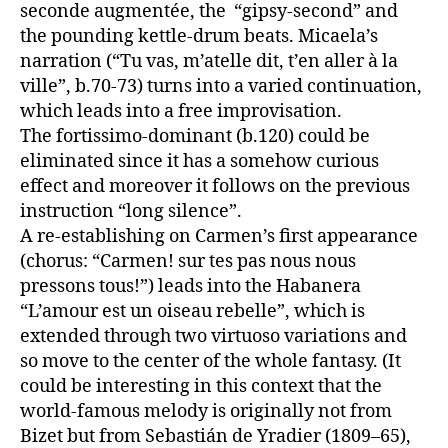
seconde augmentée, the “gipsy-second” and
the pounding kettle-drum beats. Micaela’s
narration (“Tu vas, m’atelle dit, t’en aller à la
ville”, b.70-73) turns into a varied continuation,
which leads into a free improvisation.
The fortissimo-dominant (b.120) could be
eliminated since it has a somehow curious
effect and moreover it follows on the previous
instruction “long silence”.
A re-establishing on Carmen’s first appearance
(chorus: “Carmen! sur tes pas nous nous
pressons tous!”) leads into the Habanera
“L’amour est un oiseau rebelle”, which is
extended through two virtuoso variations and
so move to the center of the whole fantasy. (It
could be interesting in this context that the
world-famous melody is originally not from
Bizet but from Sebastián de Yradier (1809–65),