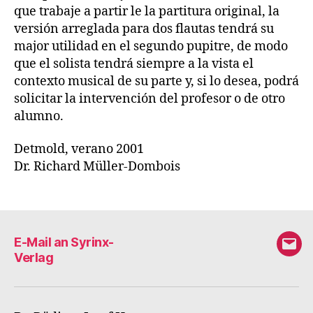
que trabaje a partir le la partitura original, la
versión arreglada para dos flautas tendrá su
major utilidad en el segundo pupitre, de modo
que el solista tendrá siempre a la vista el
contexto musical de su parte y, si lo desea, podrá
solicitar la intervención del profesor o de otro
alumno.
Detmold, verano 2001
Dr. Richard Müller-Dombois
E-Mail an Syrinx-
E-
Verlag
Mail
an
Syri