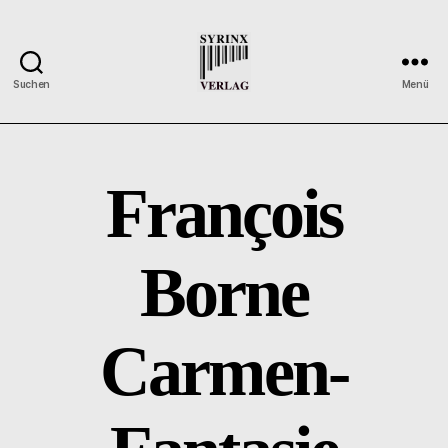
Suchen
Menü
Syrinx-
Verlag
/
Der
François
Verlag
der
Flötisten
Borne
Carmen-