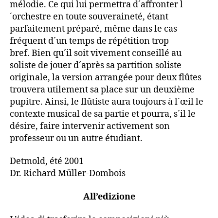
mélodie. Ce qui lui permettra d´affronter l
´orchestre en toute souveraineté, étant
parfaitement préparé, même dans le cas
fréquent d´un temps de répétition trop
bref. Bien qu´il soit vivement conseillé au
soliste de jouer d´après sa partition soliste
originale, la version arrangée pour deux flûtes
trouvera utilement sa place sur un deuxième
pupitre. Ainsi, le flûtiste aura toujours à l´œil le
contexte musical de sa partie et pourra, s´il le
désire, faire intervenir activement son
professeur ou un autre étudiant.
Detmold, été 2001
Dr. Richard Müller-Dombois
All’edizione