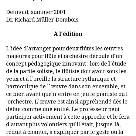
Detmold, summer 2001
Dr. Richard Müller-Dombois
À l´édition
L´idée d´arranger pour deux flûtes les œuvres
majeures pour flûte et orchestre découle d´un
concept pédagogique innovant : lors de l´étude
de la partie soliste, le flûtiste doit avoir sous les
yeux et à l´oreille la structure rythmique et
harmonique de l´œuvre dans son ensemble, et
ce bien avant que n´entre en jeu le pianiste ou l
´orchestre. L´œuvre est ainsi appréhendé dès le
début comme une entité. Le professeur peut
participer activement à cette approche et le fera
d´autant plus volontiers qu´il était, jusque-là,
réduit à chanter, à expliquer par le geste ou la