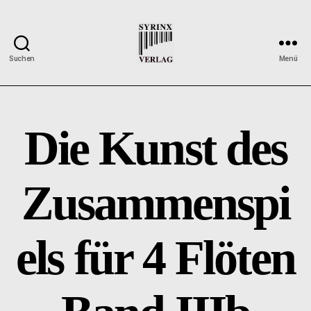
Suchen
Menü
Syrinx-
Verlag
/
Der
Die Kunst des
Verlag
der
Flötisten
Zusammenspi
els für 4 Flöten