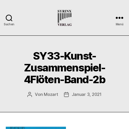
Suchen
Menü
Syrinx-
Verlag
/
Der
SY33-Kunst-
Verlag
der
Zusammenspiel-
Flötisten
4Flöten-Band-2b
Von
Mozart
Januar 3, 2021
Beitragsautor
Veröffentlichungsdatum